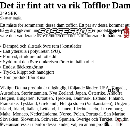
Det är fint att va rik Tofflor Da
349 SEK
Skatter ingår.
Ett måste för sommaren: dessa dam tofflor. Ett par av dessa kommer att
TOTAL
hålla dig bekväm under hela dagen med strand- eller poolaktiviteter, ta
START
ANTA
ARTIKLA
vare den vadderade övre remmen och den strukturerade fotbädden.
VARUKOR
0
• Dämpad och slitstark övre rem i konstläder
• Lätt yttersula i polyuretan (PU).
• Formad, strukturerad fotbädd
• Sydd runt den övre omkretsen för extra hållbarhet
• Endast fläckrengöring
• Tryckt, klippt och handgjort
• Tom produkt från Kina
Viktigt: Denna produkt är tillgänglig i följande länder: USA, Kanada,
KLÄDER
Australien, Storbritannien, Nya Zeeland, Japan, Österrike, Andorra,
Belgien, Bulgarien, Kroatien, Tjeckien, Danmark, Estland, Finland,
Frankrike, Tyskland, Grekland , Heliga stolen (Vatikanstaten), Ungern,
Island, Irland, Italien, Lettland, Litauen, Liechtenstein, Luxemburg,
Malta, Monaco, Nederländerna, Norge, Polen, Portugal, San Marino,
Slovakien, Slovenien, Schweiz, Spanien, Sverige och Turkiet. Om din
Produk
BE
P
leveransadress är utanför dessa länder, välj en annan produkt.