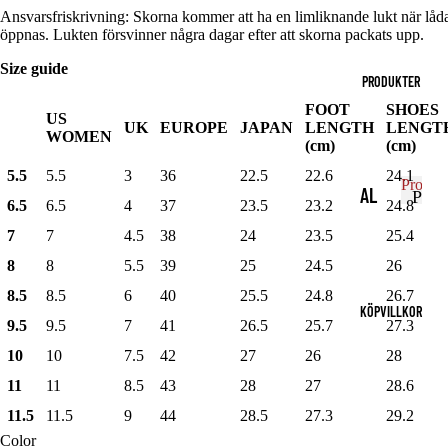
r
P
AC
ÖPPNA
ÖPPNA
Ansvarsfriskrivning: Skorna kommer att ha en limliknande lukt när låd
r
o
BILDEN
BILDEN
öppnas. Lukten försvinner några dagar efter att skorna packats upp.
H
o
d
I
I
d
u
HELSKÄRM
HELSKÄRM
Size guide
HO
u
PRODUKTER
k
k
OD
t
FOOT
SHOES
US
t
e
UK
EUROPE
JAPAN
LENGTH
LENGT
IE
WOMEN
e
(cm)
(cm)
r
r
S
5.5
5.5
3
36
22.5
22.6
24.1
Produk
AL
P
S
6.5
6.5
4
37
23.5
23.2
24.8
r
P
LA
W
7
7
4.5
38
24
23.5
25.4
r
o
PR
o
d
EA
8
8
5.5
39
25
24.5
26
d
u
OD
TS
8.5
8.5
6
40
25.5
24.8
26.7
u
k
KÖPVILLKOR
UK
k
HI
t
9.5
9.5
7
41
26.5
25.7
27.3
t
TE
e
RT
10
10
7.5
42
27
26
28
e
r
R
r
11
11
8.5
43
28
27
28.6
T-
MU
11.5
11.5
9
44
28.5
27.3
29.2
SH
GG
Color