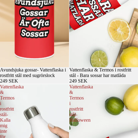
Avundsjuka gossar- Vattenflaska i
Vattenflaska & Termos i rostfritt
rostfritt stål med sugrörslock
stål - Bara sossar har matlåda
249 SEK
249 SEK
Vattenflaska
Vattenflaska
&
&
Termos
Termos
i
i
rostfritt
rostfritt
stål-
stål-
Kalla
Halloween
mig
inte
för