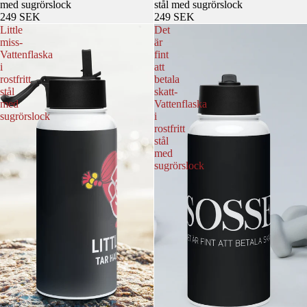
med sugrörslock
stål med sugrörslock
249 SEK
249 SEK
Little
Det
miss-
är
Vattenflaska
fint
i
att
rostfritt
betala
stål
skatt-
med
Vattenflaska
sugrörslock
i
rostfritt
stål
med
sugrörslock