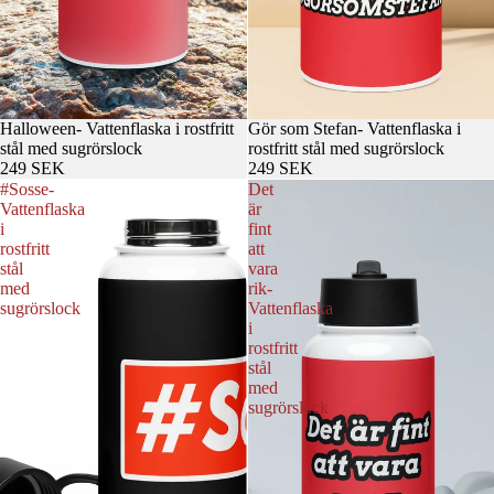
Halloween- Vattenflaska i rostfritt
Gör som Stefan- Vattenflaska i
stål med sugrörslock
rostfritt stål med sugrörslock
249 SEK
249 SEK
#Sosse-
Det
Vattenflaska
är
i
fint
rostfritt
att
stål
vara
med
rik-
sugrörslock
Vattenflaska
i
rostfritt
stål
med
sugrörslock