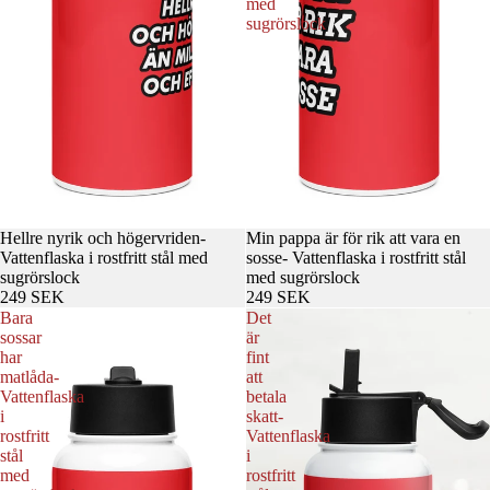
med
sugrörslock
Hellre nyrik och högervriden-
Min pappa är för rik att vara en
Vattenflaska i rostfritt stål med
sosse- Vattenflaska i rostfritt stål
sugrörslock
med sugrörslock
249 SEK
249 SEK
Bara
Det
sossar
är
har
fint
matlåda-
att
Vattenflaska
betala
i
skatt-
rostfritt
Vattenflaska
stål
i
med
rostfritt