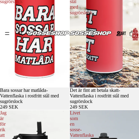
sugrörslock
stål
med
sugrörslock
TOTAL
START
ANTA
ARTIKLA
VARUKOR
0
Bara sossar har matlåda-
Det är fint att betala skatt-
Vattenflaska i rostfritt stål med
Vattenflaska i rostfritt stål med
sugrörslock
sugrörslock
249 SEK
249 SEK
Jag
Livet
är
som
för
en
rik
sosse-
att
Vattenflaska