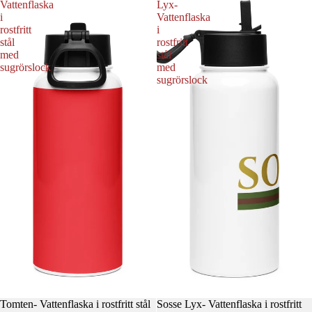
Vattenflaska
Lyx-
i
Vattenflaska
rostfritt
i
stål
rostfritt
med
stål
sugrörslock
med
sugrörslock
Tomten- Vattenflaska i rostfritt stål
Sosse Lyx- Vattenflaska i rostfritt