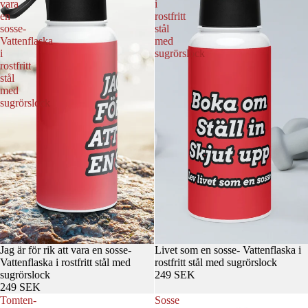
vara
i
en
rostfritt
sosse-
stål
Vattenflaska
med
i
sugrörslock
rostfritt
stål
med
sugrörslock
Jag är för rik att vara en sosse-
Livet som en sosse- Vattenflaska i
Vattenflaska i rostfritt stål med
rostfritt stål med sugrörslock
sugrörslock
249 SEK
249 SEK
Tomten-
Sosse