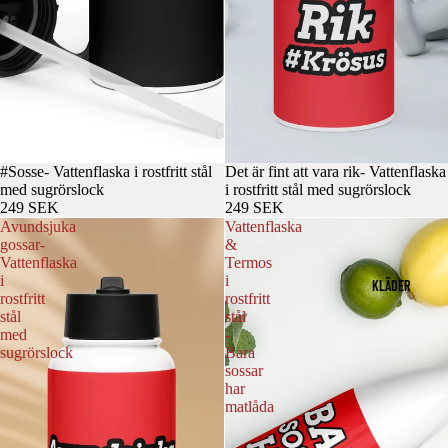
#Sosse- Vattenflaska i rostfritt stål
Det är fint att vara rik- Vattenflaska
med sugrörslock
i rostfritt stål med sugrörslock
249 SEK
249 SEK
Avundsjuka
Vattenflaska
gossar-
&
Vattenflaska
Termos
i
i
KLÄDER
rostfritt
rostfritt
stål
stål
med
-
sugrörslock
Bara
sossar
har
matlåda