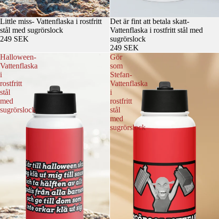
Little miss- Vattenflaska i rostfritt
Det är fint att betala skatt-
stål med sugrörslock
Vattenflaska i rostfritt stål med
249 SEK
sugrörslock
249 SEK
Halloween-
Gör
Vattenflaska
som
i
Stefan-
rostfritt
Vattenflaska
stål
i
med
rostfritt
sugrörslock
stål
med
sugrörslock