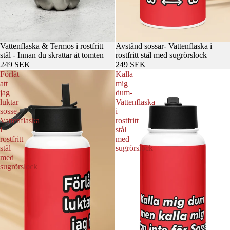
Vattenflaska & Termos i rostfritt
Avstånd sossar- Vattenflaska i
stål - Innan du skrattar åt tomten
rostfritt stål med sugrörslock
249 SEK
249 SEK
Förlåt
Kalla
att
mig
jag
dum-
luktar
Vattenflaska
sosse-
i
Vattenflaska
rostfritt
i
stål
rostfritt
med
stål
sugrörslock
med
sugrörslock