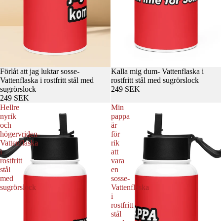
Förlåt att jag luktar sosse-
Kalla mig dum- Vattenflaska i
Vattenflaska i rostfritt stål med
rostfritt stål med sugrörslock
sugrörslock
249 SEK
249 SEK
Hellre
Min
nyrik
pappa
och
är
högervriden-
för
Vattenflaska
rik
i
att
rostfritt
vara
stål
en
med
sosse-
sugrörslock
Vattenflaska
i
rostfritt
stål