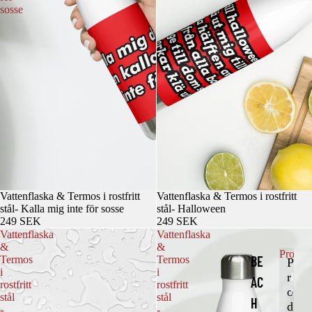
sosse
Vattenflaska & Termos i rostfritt
Vattenflaska & Termos i rostfritt
stål- Kalla mig inte för sosse
stål- Halloween
249 SEK
249 SEK
Vattenflaska
Vattenflaska
&
&
Produk
BE
Termos
Termos
P
i
i
r
P
AC
rostfritt
rostfritt
r
o
stål
stål
H
o
d
-
-