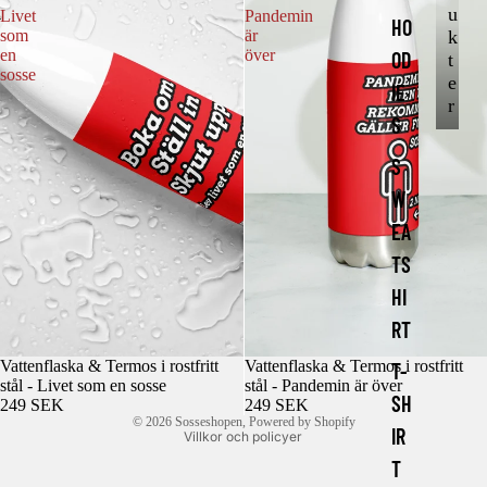
d
u
Livet
Pandemin
HO
u
k
som
är
k
en
över
OD
t
sosse
t
e
IE
e
r
r
S
S
W
EA
TS
HI
RT
Vattenflaska & Termos i rostfritt
Vattenflaska & Termos i rostfritt
T-
stål - Livet som en sosse
stål - Pandemin är över
SH
Integritetspolicy
249 SEK
249 SEK
© 2026
Sosseshopen
, Powered by Shopify
IR
Villkor och policyer
T