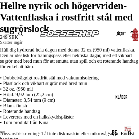
Hellre nyrik och högervriden-
Vattenflaska i rostfritt stål med
sugrörslock
TOTAL
START
ANTA
ARTIKLA
249 SEK
VARUKOR
Skatter ingår.
0
Håll dig hydrerad hela dagen med denna 32 oz (950 ml) vattenflaska.
Den är idealisk för träningspass eller hektiska dagar, med ett vikbart
sugrör med bred mun för att smutta utan spill och ett roterande handtag
för enkel att bära.
• Dubbelväggigt rostfritt stål med vakuumisolering
• Plastlock och vikbart sugrör med bred mun
• 32 oz. (950 ml)
• Höjd: 9,92 tum (25,2 cm)
KLÄDER
• Diameter: 3,54 tum (9 cm)
• Blank finish
• Roterande handtag
• Levereras med en halkskyddsplåster
• Tom produkt från Kina
Produk
BE
P
Ansvarsfriskrivning: Tål inte diskmaskin eller mikrovågsugn. Endast