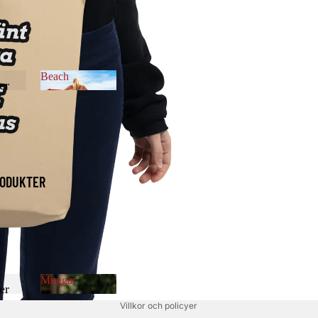
Beach
er
er
Beach
ODUKTER
Muggar
Integritetspolicy
er
er
Muggar
Villkor och policyer