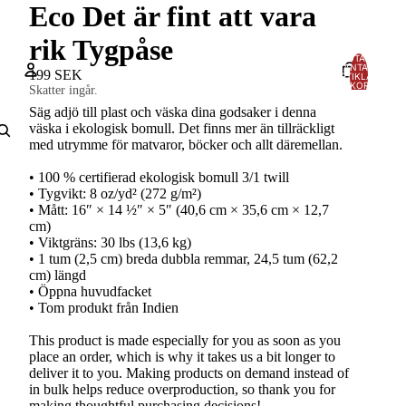
Eco Det är fint att vara
rik Tygpåse
TOTALT
ANTAL
199 SEK
ARTIKLAR I
VARUKORGEN:
Skatter ingår.
0
Säg adjö till plast och väska dina godsaker i denna
Konto
väska i ekologisk bomull. Det finns mer än tillräckligt
med utrymme för matvaror, böcker och allt däremellan.
ANDRA INLOGGNINGSALTERNATIV
• 100 % certifierad ekologisk bomull 3/1 twill
Ordrar
Profil
• Tygvikt: 8 oz/yd² (272 g/m²)
• Mått: 16″ × 14 ½″ × 5″ (40,6 cm × 35,6 cm × 12,7
cm)
• Viktgräns: 30 lbs (13,6 kg)
• 1 tum (2,5 cm) breda dubbla remmar, 24,5 tum (62,2
cm) längd
• Öppna huvudfacket
• Tom produkt från Indien
This product is made especially for you as soon as you
place an order, which is why it takes us a bit longer to
deliver it to you. Making products on demand instead of
in bulk helps reduce overproduction, so thank you for
making thoughtful purchasing decisions!