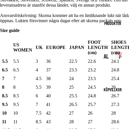
r
P
AC
ÖPPNA
ÖPPNA
ÖPPNA
ÖPPNA
leveransadress är utanför dessa länder, välj en annan produkt.
r
o
BILDEN
BILDEN
BILDEN
BILDEN
H
o
d
I
I
I
I
Ansvarsfriskrivning: Skorna kommer att ha en limliknande lukt när låd
d
u
HELSKÄRM
HELSKÄRM
HELSKÄRM
HELSKÄRM
öppnas. Lukten försvinner några dagar efter att skorna packats upp.
HO
u
PRODUKTER
k
k
OD
t
Size guide
t
e
IE
e
FOOT
SHOES
r
US
r
S
UK
EUROPE
JAPAN
LENGTH
LENGT
WOMEN
(cm)
(cm)
Produk
AL
P
S
5.5
5.5
3
36
22.5
22.6
24.1
r
P
LA
W
r
o
6.5
6.5
4
37
23.5
23.2
24.8
PR
o
d
EA
7
7
4.5
38
24
23.5
25.4
d
u
OD
TS
u
k
8
8
5.5
39
25
24.5
26
KÖPVILLKOR
UK
k
HI
t
8.5
8.5
6
40
25.5
24.8
26.7
t
TE
e
RT
e
9.5
9.5
7
41
26.5
25.7
27.3
r
R
r
T-
10
10
7.5
42
27
26
28
MU
SH
11
11
8.5
43
28
27
28.6
GG