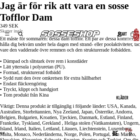
Jag är för rik att vara en sosse
Tofflor Dam
349 SEK
TOTAL
Skatter ingår.
START
ANTA
ARTIKLA
Ett måste för sommaren: dessa dam tofflor. Ett par av dessa kommer att
VARUKOR
0
hålla dig bekväm under hela dagen med strand- eller poolaktiviteter, ta
vare den vadderade övre remmen och den strukturerade fotbädden.
• Dämpad och slitstark övre rem i konstläder
• Lätt yttersula i polyuretan (PU).
• Formad, strukturerad fotbädd
• Sydd runt den övre omkretsen för extra hållbarhet
• Endast fläckrengöring
• Tryckt, klippt och handgjort
• Tom produkt från Kina
KLÄDER
Viktigt: Denna produkt är tillgänglig i följande länder: USA, Kanada,
Australien, Storbritannien, Nya Zeeland, Japan, Österrike, Andorra,
Belgien, Bulgarien, Kroatien, Tjeckien, Danmark, Estland, Finland,
Frankrike, Tyskland, Grekland , Heliga stolen (Vatikanstaten), Ungern,
Island, Irland, Italien, Lettland, Litauen, Liechtenstein, Luxemburg,
Produk
BE
P
Malta, Monaco, Nederländerna, Norge, Polen, Portugal, San Marino,
Slovakien, Slovenien, Schweiz, Spanien, Sverige och Turkiet. Om din