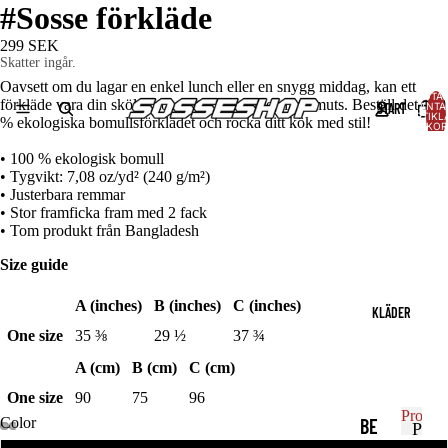
#Sosse förkläde
299 SEK
Skatter ingår.
Oavsett om du lagar en enkel lunch eller en snygg middag, kan ett
TOTAL
förkläde vara din sköld mot matspill, värme eller smuts. Beställ det 100
START
ANTA
ARTIKLA
% ekologiska bomullsförklädet och rocka ditt kök med stil!
VARUKOR
0
• 100 % ekologisk bomull
• Tygvikt: 7,08 oz/yd² (240 g/m²)
• Justerbara remmar
• Stor framficka fram med 2 fack
• Tom produkt från Bangladesh
Size guide
A (inches)
B (inches)
C (inches)
KLÄDER
One size
35 ⅜
29 ½
37 ¾
A (cm)
B (cm)
C (cm)
One size
90
75
96
Produk
Color
BE
P